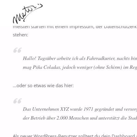
MATTHIAS
MEUSEL
Dies ist eine Beispiel-Seite. Sie unterscheidet sich von Bei
meisten starten mit einem Impressum, der Datenschutzerklä
stehen:
Hallo! Tagsüber arbeite ich als Fahrradkurier, nachts bi
mag Piña Coladas, jedoch weniger (ohne Schirm) im Rege
…oder so etwas wie das hier:
Das Unternehmen XYZ wurde 1971 gegründet und versorgt d
der Betrieb über 2.000 Menschen und unterstützt die Stad
Als neuer WordPress-Benutzer solltest du
dein Dashboard
a