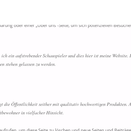
trägen, da sie stets an derselben Stelle bleibt und (bei den meist
rung oder einer „Über uns“-Seite, um sich potenziellen Besucher
n ich ein aufstrebender Schauspieler und dies hier ist meine Website.
n stehen gelassen zu werden.
ie Öffentlichkeit seither mit qualitativ hochwertigen Produkten. An
tbewohner in vielfacher Hinsicht.
ufrufen, um diese Seite zu löschen und neue Seiten und Beiträge 