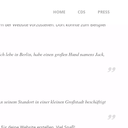
Zum
HOME
CDS
PRESS
en Themes) in der Website-Navigation angezeigt wird. Die
Inhalt
n der Website vorzustellen. Dort könnte zum Beispiel
springen
 Ich lebe in Berlin, habe einen großen Hund namens Jack,
 seinem Standort in einer kleinen Großstadt beschäftigt
für deine Website erstellen. Viel Spaß!